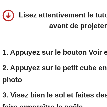
Lisez attentivement le tut
avant de projete
1. Appuyez sur le
bouton Voir
2. Appuyez sur le
petit cube e
photo
3.
Visez bien le sol
et faites de
faire
apparaître
le poêle